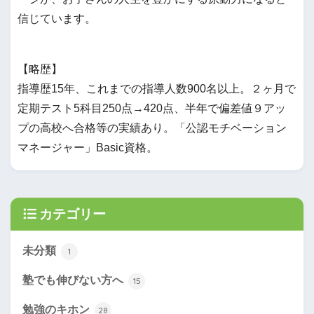
信じています。
【略歴】
指導歴15年、これまでの指導人数900名以上。２ヶ月で
定期テスト5科目250点→420点、半年で偏差値９アッ
プの高校へ合格等の実績あり。「公認モチベーション
マネージャー」Basic資格。
カテゴリー
未分類
1
塾でも伸びない方へ
15
勉強のキホン
28