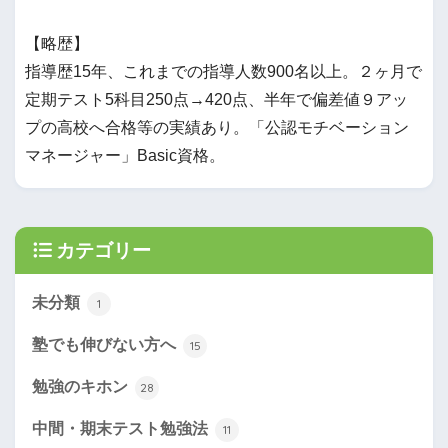
【略歴】
指導歴15年、これまでの指導人数900名以上。２ヶ月で
定期テスト5科目250点→420点、半年で偏差値９アッ
プの高校へ合格等の実績あり。「公認モチベーション
マネージャー」Basic資格。
カテゴリー
未分類
1
塾でも伸びない方へ
15
勉強のキホン
28
中間・期末テスト勉強法
11