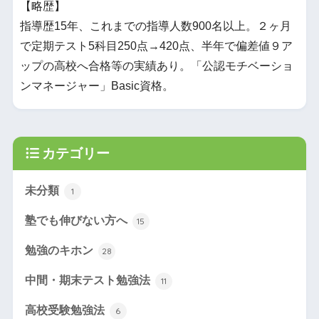
【略歴】
指導歴15年、これまでの指導人数900名以上。２ヶ月
で定期テスト5科目250点→420点、半年で偏差値９ア
ップの高校へ合格等の実績あり。「公認モチベーショ
ンマネージャー」Basic資格。
カテゴリー
未分類
1
塾でも伸びない方へ
15
勉強のキホン
28
中間・期末テスト勉強法
11
高校受験勉強法
6