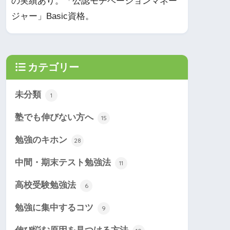
の実績あり。「公認モチベーションマネー
ジャー」Basic資格。
カテゴリー
未分類
1
塾でも伸びない方へ
15
勉強のキホン
28
中間・期末テスト勉強法
11
高校受験勉強法
6
勉強に集中するコツ
9