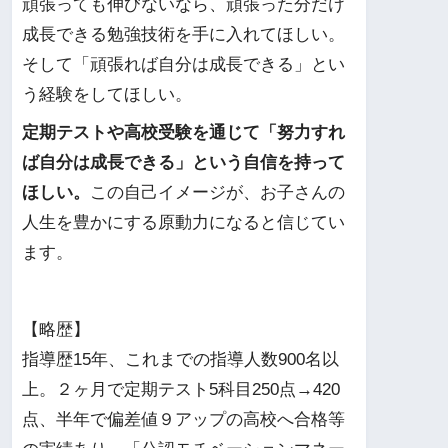
頑張っても伸びないなら、頑張った分だけ
成長できる勉強技術を手に入れてほしい。
そして「頑張れば自分は成長できる」とい
う経験をしてほしい。
定期テストや高校受験を通じて「努力すれ
ば自分は成長できる」という自信を持って
ほしい。
この自己イメージが、お子さんの
人生を豊かにする原動力になると信じてい
ます。
【略歴】
指導歴15年、これまでの指導人数900名以
上。２ヶ月で定期テスト5科目250点→420
点、半年で偏差値９アップの高校へ合格等