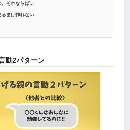
の。それならば…
だるまは作れない
言動2パターン