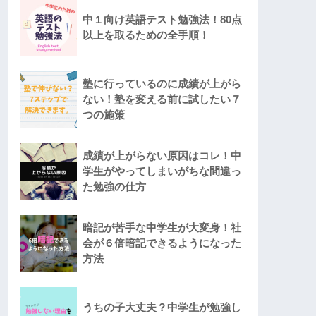
中１向け英語テスト勉強法！80点
以上を取るための全手順！
塾に行っているのに成績が上がら
ない！塾を変える前に試したい７
つの施策
成績が上がらない原因はコレ！中
学生がやってしまいがちな間違っ
た勉強の仕方
暗記が苦手な中学生が大変身！社
会が６倍暗記できるようになった
方法
うちの子大丈夫？中学生が勉強し