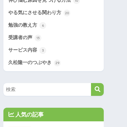
伸び悩む原因を見つける方法
10
やる気にさせる関わり方
20
勉強の教え方
6
受講者の声
13
サービス内容
3
久松隆一のつぶやき
29
人気の記事