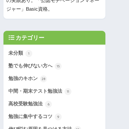
の実績あり。「公認モチベーションマネー
ジャー」Basic資格。
カテゴリー
未分類
1
塾でも伸びない方へ
15
勉強のキホン
28
中間・期末テスト勉強法
11
高校受験勉強法
6
勉強に集中するコツ
9