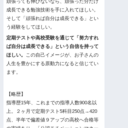
頑張っても伸びないなら、頑張った分だけ
成長できる勉強技術を手に入れてほしい。
そして「頑張れば自分は成長できる」とい
う経験をしてほしい。
定期テストや高校受験を通じて「努力すれ
ば自分は成長できる」という自信を持って
ほしい。
この自己イメージが、お子さんの
人生を豊かにする原動力になると信じてい
ます。
【略歴】
指導歴15年、これまでの指導人数900名以
上。２ヶ月で定期テスト5科目250点→420
点、半年で偏差値９アップの高校へ合格等