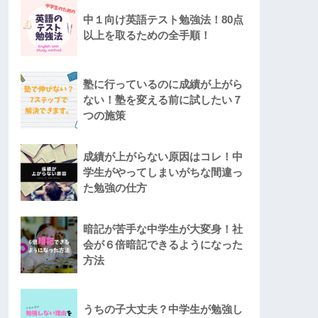
中１向け英語テスト勉強法！80点
以上を取るための全手順！
塾に行っているのに成績が上がら
ない！塾を変える前に試したい７
つの施策
成績が上がらない原因はコレ！中
学生がやってしまいがちな間違っ
た勉強の仕方
暗記が苦手な中学生が大変身！社
会が６倍暗記できるようになった
方法
うちの子大丈夫？中学生が勉強し