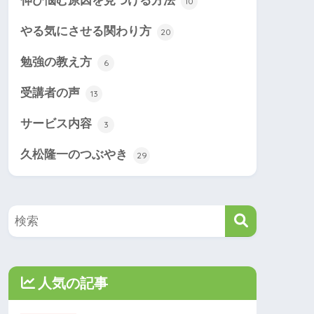
伸び悩む原因を見つける方法
10
やる気にさせる関わり方
20
勉強の教え方
6
受講者の声
13
サービス内容
3
久松隆一のつぶやき
29
人気の記事