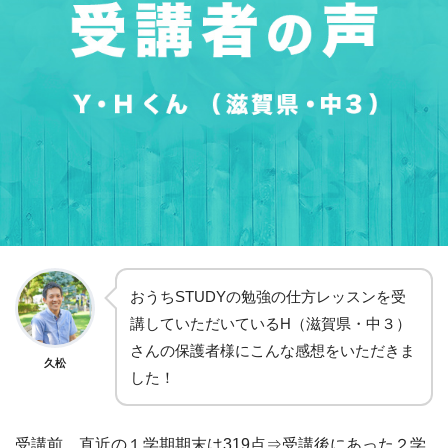
おうちSTUDYの勉強の仕方レッスンを受
講していただいているH（滋賀県・中３）
さんの保護者様にこんな感想をいただきま
久松
した！
受講前、直近の１学期期末は
319
点⇒受講後にあった２学