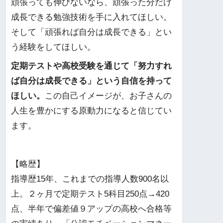
頑張っても伸びないなら、頑張った分だけ
成長できる勉強技術を手に入れてほしい。
そして「頑張れば自分は成長できる」とい
う経験をしてほしい。
定期テストや高校受験を通じて「努力すれ
ば自分は成長できる」という自信を持って
ほしい。
この自己イメージが、お子さんの
人生を豊かにする原動力になると信じてい
ます。
【略歴】
指導歴15年、これまでの指導人数900名以
上。２ヶ月で定期テスト5科目250点→420
点、半年で偏差値９アップの高校へ合格等