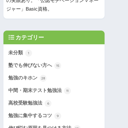
の実績あり。「公認モチベーションマネー
ジャー」Basic資格。
カテゴリー
未分類
1
塾でも伸びない方へ
15
勉強のキホン
28
中間・期末テスト勉強法
11
高校受験勉強法
6
勉強に集中するコツ
9