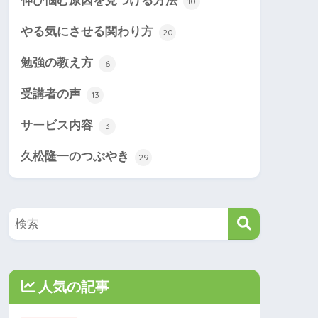
伸び悩む原因を見つける方法
10
やる気にさせる関わり方
20
勉強の教え方
6
受講者の声
13
サービス内容
3
久松隆一のつぶやき
29
人気の記事