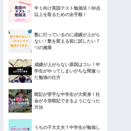
中１向け英語テスト勉強法！80点
以上を取るための全手順！
塾に行っているのに成績が上がら
ない！塾を変える前に試したい７
つの施策
成績が上がらない原因はコレ！中
学生がやってしまいがちな間違っ
た勉強の仕方
暗記が苦手な中学生が大変身！社
会が６倍暗記できるようになった
方法
うちの子大丈夫？中学生が勉強し